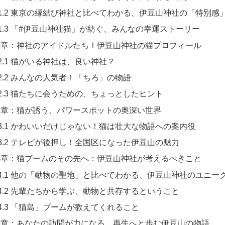
1.2 東京の縁結び神社と比べてわかる、伊豆山神社の「特別感
1.3 「#伊豆山神社猫」が紡ぐ、みんなの幸運ストーリー
2章：神社のアイドルたち！伊豆山神社の猫プロフィール
2.1 猫がいる神社は、良い神社？
2.2 みんなの人気者！「ちろ」の物語
2.3 猫たちに会うための、ちょっとしたヒント
3章：猫が誘う、パワースポットの奥深い世界
3.1 かわいいだけじゃない！猫は壮大な物語への案内役
3.2 テレビが後押し！全国区になった伊豆山の魅力
4章：猫ブームのその先へ：伊豆山神社が考えるべきこと
4.1 他の「動物の聖地」と比べてわかる、伊豆山神社のユニー
4.2 先輩たちから学ぶ、動物と共存するということ
4.3 「猫島」ブームが教えてくれること
5章：あなたの訪問が力になる。再生へと歩む伊豆山の物語